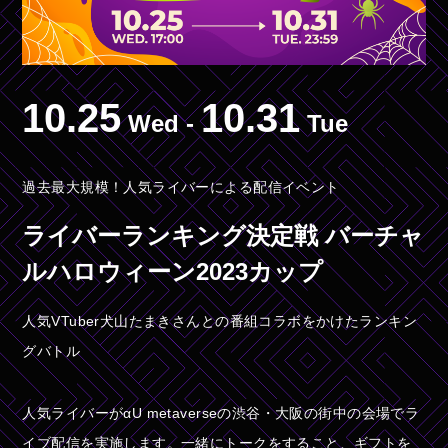
10.25
10.31
Wed
-
Tue
過去最大規模！人気ライバーによる配信イベント
ライバーランキング決定戦 バーチャ
ルハロウィーン2023カップ 
人気VTuber犬山たまきさんとの番組コラボをかけたランキン
グバトル
人気ライバーがαU metaverseの渋谷・大阪の街中の会場でラ
イブ配信を実施します。一緒にトークをすること、ギフトを